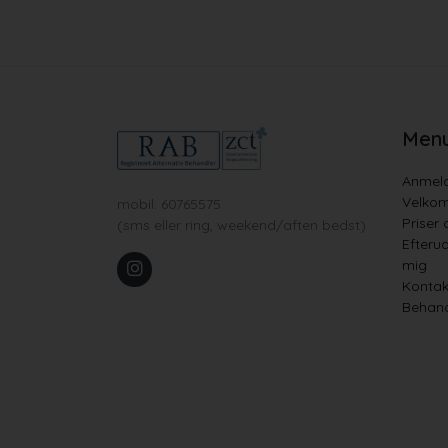
Men
Anmeld
Velko
mobil: 60765575
Priser 
(sms eller ring, weekend/aften bedst)
Efteru
mig
Kontak
Behand