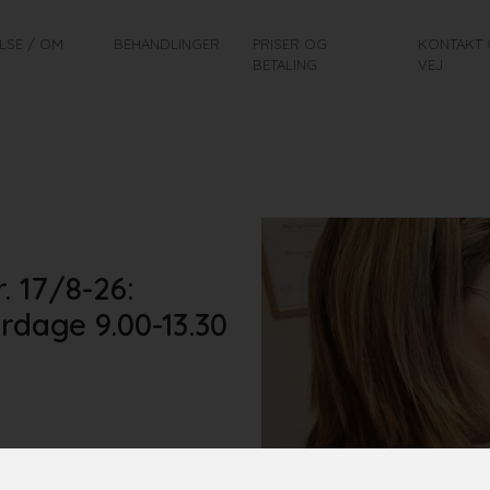
LSE / OM
BEHANDLINGER
PRISER OG
KONTAKT 
BETALING
VEJ
. 17/8-26:
rdage 9.00-13.30