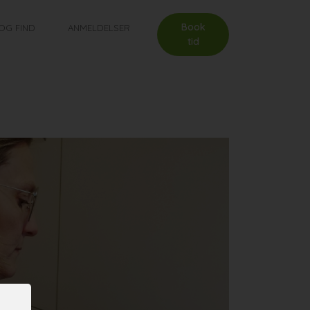
Book
OG FIND
ANMELDELSER
tid