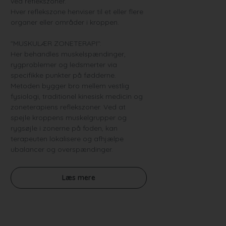
ved reflekszoner.
Hver reflekszone henviser til et eller flere
organer eller områder i kroppen.
"MUSKULÆR ZONETERAPI":
Her behandles muskelspændinger,
rygproblemer og ledsmerter via
specifikke punkter på fødderne.
Metoden bygger bro mellem vestlig
fysiologi, traditionel kinesisk medicin og
zoneterapiens reflekszoner. Ved at
spejle kroppens muskelgrupper og
rygsøjle i zonerne på foden, kan
terapeuten lokalisere og afhjælpe
ubalancer og overspændinger.
Læs mere