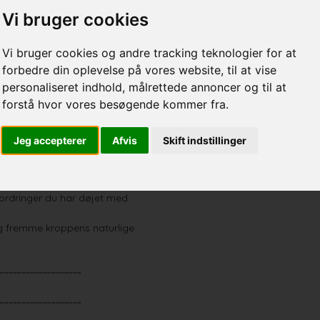
Vi bruger cookies
,
Via specifikke trykpunkter på
mer og ledsmerter effektivt
Vi bruger cookies og andre tracking teknologier for at
forbedre din oplevelse på vores website, til at vise
personaliseret indhold, målrettede annoncer og til at
forstå hvor vores besøgende kommer fra.
roppens muskler og led -
ergi - dårligt fungerende
t og meget mere.
Jeg accepterer
Afvis
Skift indstillinger
 efter et par behandlinger.
 før vi kan se om
ordringer du har døjet med
 og fremme kroppens naturlige
~~~~~~~~~~~~~~~~~~~
~~~~~~~~~~~~~~~~~~~