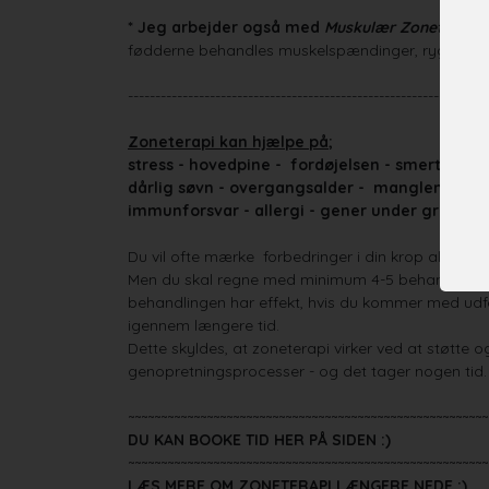
* Jeg arbejder også med
Muskulær Zoneterapi
fødderne behandles muskelspændinger, rygproble
------------------------------------------------------------------
Zoneterapi kan hjælpe på;
stress - hovedpine - fordøjelsen - smerter i k
dårlig søvn - overgangsalder - manglende en
immunforsvar - allergi - gener under gravide
Du vil ofte mærke forbedringer i din krop allerede
Men du skal regne med minimum 4-5 behandlinger,
behandlingen har effekt, hvis du kommer med udf
igennem længere tid.
Dette skyldes, at zoneterapi virker ved at støtte
genopretningsprocesser - og det tager nogen tid.
~~~~~~~~~~~~~~~~~~~~~~~~~~~~~~~~~~~~~~~~~~~~~~~~~~~~~~~
DU KAN BOOKE TID HER PÅ SIDEN :)
~~~~~~~~~~~~~~~~~~~~~~~~~~~~~~~~~~~~~~~~~~~~~~~~~~~~~~~
LÆS MERE OM ZONETERAPI LÆNGERE NEDE :)