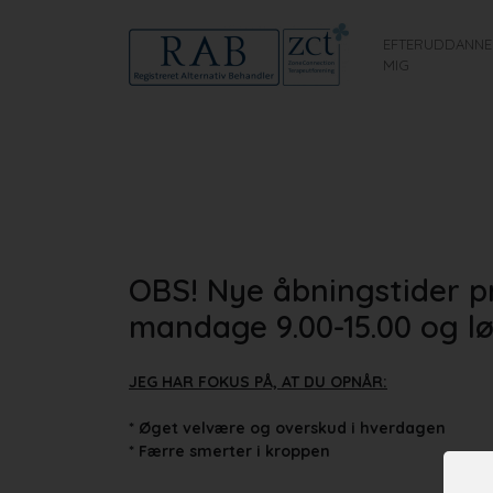
EFTERUDDANNE
MIG
OBS! Nye åbningstider pr
mandage 9.00-15.00 og lø
JEG HAR FOKUS PÅ, AT DU OPNÅR:
* Øget velvære og overskud i hverdagen
* Færre smerter i kroppen