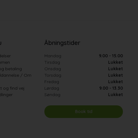
u
Åbningstider
elser
Mandag
9.00 - 15.00
mmen
Tirsdag
Lukket
og betaling
Onsdag
Lukket
ddannelse / Om
Torsdag
Lukket
Fredag
Lukket
t og find vej
Lørdag
9.00 - 13.30
linger
Søndag
Lukket
Book tid